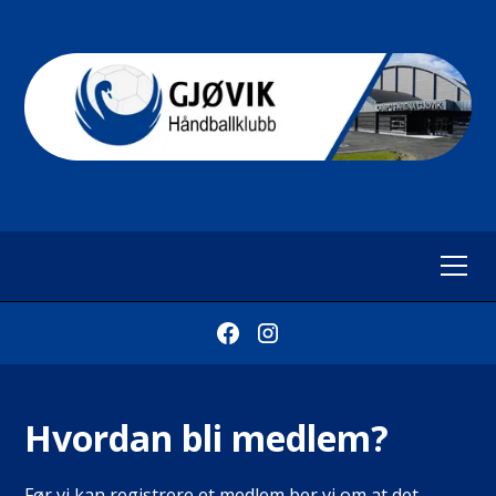
Hvordan bli medlem?
Før vi kan registrere et medlem ber vi om at det